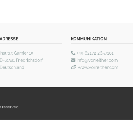
ADRESSE
KOMMUNIKATION
+49 62172 2657101
Institut Garnier 15
info@vorreither.com
D-61381 Friedrichsdorf
www.vorreither.com
Deutschland
s reserved.