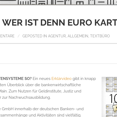
: WER IST DENN EURO KAR
MENTARE
/
GEPOSTED IN
AGENTUR
,
ALLGEMEIN
,
TEXTBÜRO
TENSYSTEME SO?
Ein neues
Erklärvideo
gibt in knapp
en Überblick über die bankenwirtschaftliche
 Main. Zum Nutzen für Geldinstitute, Justiz und
der zur Nachwuchsausbildung.
e GmbH innerhalb der deutschen Banken- und
Zusammenhänge und Aktivitäten sind vielfältig.