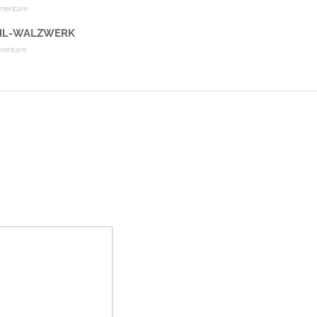
mentare
AHL-WALZWERK
mentare