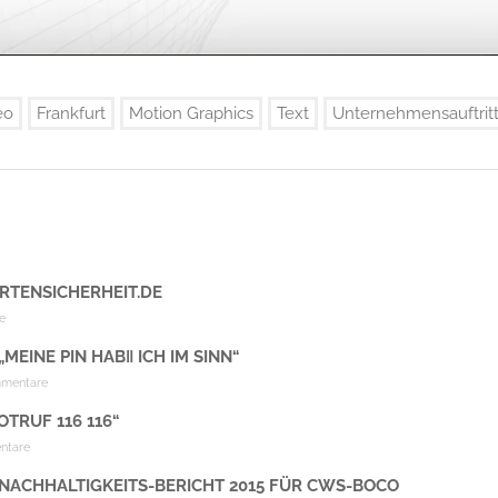
eo
Frankfurt
Motion Graphics
Text
Unternehmensauftrit
RTENSICHERHEIT.DE
e
„MEINE PIN HAB‖ ICH IM SINN“
mmentare
TRUF 116 116“
ntare
NACHHALTIGKEITS-BERICHT 2015 FÜR CWS-BOCO