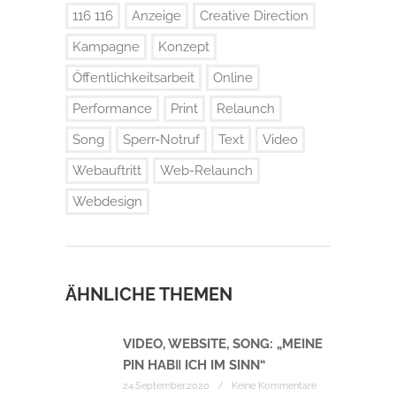
116 116
Anzeige
Creative Direction
Kampagne
Konzept
Öffentlichkeitsarbeit
Online
Performance
Print
Relaunch
Song
Sperr-Notruf
Text
Video
Webauftritt
Web-Relaunch
Webdesign
ÄHNLICHE THEMEN
VIDEO, WEBSITE, SONG: „MEINE
PIN HAB‖ ICH IM SINN“
24.September.2020 / Keine Kommentare