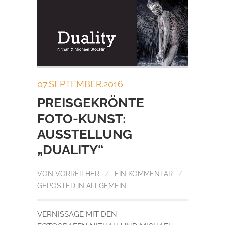
07.SEPTEMBER.2016
PREISGEKRÖNTE
FOTO-KUNST:
AUSSTELLUNG
„DUALITY“
VON
VORREITHER
/
EIN KOMMENTAR
/
GEPOSTED IN
ALLGEMEIN
VERNISSAGE MIT DEN