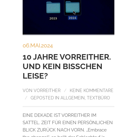
06.MAI.2024
10 JAHRE VORREITHER.
UND KEIN BISSCHEN
LEISE?
VON
VORREITHER
/
KEINE KOMMENTARE
/
GEPOSTED IN
ALLGEMEIN
,
TEXTBÜRO
EINE DEKADE IST VORREITHER IM
SATTEL. ZEIT FÜR EINEN PERSÖNLICHEN
BLICK ZURÜCK NACH VORN. „Embrace