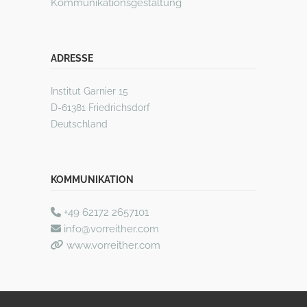
Kommunikationsgestaltung
ADRESSE
Institut Garnier 15
D-61381 Friedrichsdorf
Deutschland
KOMMUNIKATION
+49 62172 2657101
info@vorreither.com
www.vorreither.com