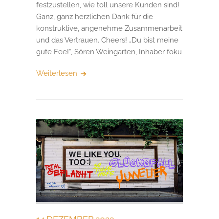
festzustellen, wie toll unsere Kunden sind!
Ganz, ganz herzlichen Dank für die
konstruktive, angenehme Zusammenarbeit
und das Vertrauen. Cheers! „Du bist meine
gute Fee!“, Sören Weingarten, Inhaber foku
Weiterlesen