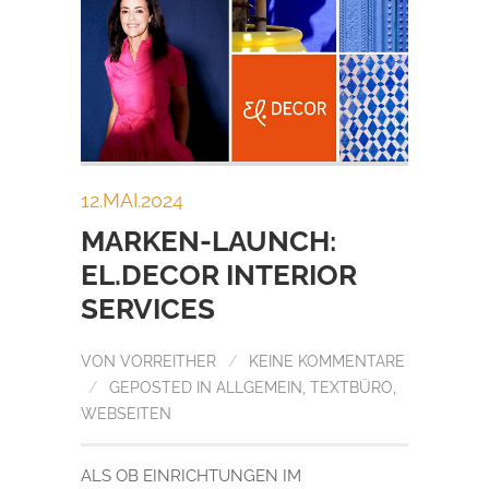
12.MAI.2024
MARKEN-LAUNCH:
EL.DECOR INTERIOR
SERVICES
VON
VORREITHER
/
KEINE KOMMENTARE
/
GEPOSTED IN
ALLGEMEIN
,
TEXTBÜRO
,
WEBSEITEN
ALS OB EINRICHTUNGEN IM