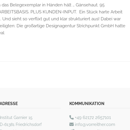
das Belegexemplar in Händen hält … Gänsehaut. 95
RBEITSBASIS. PLUS KUNDEN-INPUT. Ein Stück harte Arbeit
 Und sieht so verflixt gut und klar strukturiert aus! Dabei war
eteiligten: Die großartige Designagentur Strichpunkt GmbH hatte
eal
ADRESSE
KOMMUNIKATION
+49 62172 2657101
Institut Garnier 15
info@vorreither.com
D-61381 Friedrichsdorf