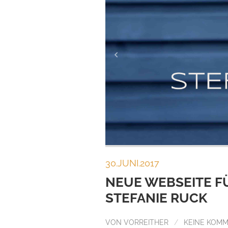
30.JUNI.2017
NEUE WEBSEITE F
STEFANIE RUCK
VON
VORREITHER
/
KEINE KOM