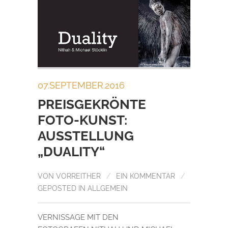
07.SEPTEMBER.2016
PREISGEKRÖNTE
FOTO-KUNST:
AUSSTELLUNG
„DUALITY“
VON
VORREITHER
/
EIN KOMMENTAR
/
GEPOSTED IN
ALLGEMEIN
VERNISSAGE MIT DEN