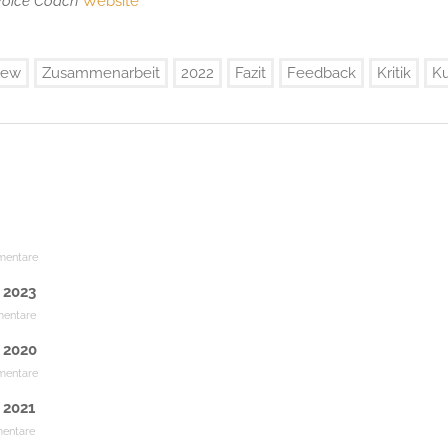
 Voice Coach
Website
iew
Zusammenarbeit
2022
Fazit
Feedback
Kritik
Ku
mentare
 2023
entare
 2020
mentare
 2021
entare