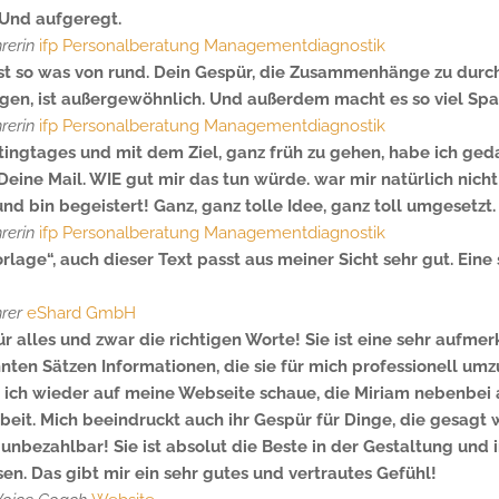
 Und aufgeregt.
hrerin
ifp Personalberatung Managementdiagnostik
 ist so was von rund. Dein Gespür, die Zusammenhänge zu durc
n, ist außergewöhnlich. Und außerdem macht es so viel Spa
hrerin
ifp Personalberatung Managementdiagnostik
ngtages und mit dem Ziel, ganz früh zu gehen, habe ich gedac
eine Mail. WIE gut mir das tun würde. war mir natürlich nicht
und bin begeistert! Ganz, ganz tolle Idee, ganz toll umgesetzt
hrerin
ifp Personalberatung Managementdiagnostik
orlage“, auch dieser Text passt aus meiner Sicht sehr gut. Eine
hrer
eShard GmbH
ür alles und zwar die richtigen Worte! Sie ist eine sehr auf
ten Sätzen Informationen, die sie für mich professionell umzu
h wieder auf meine Webseite schaue, die Miriam nebenbei aktu
rbeit. Mich beeindruckt auch ihr Gespür für Dinge, die gesagt
t unbezahlbar! Sie ist absolut die Beste in der Gestaltung und 
sen. Das gibt mir ein sehr gutes und vertrautes Gefühl!