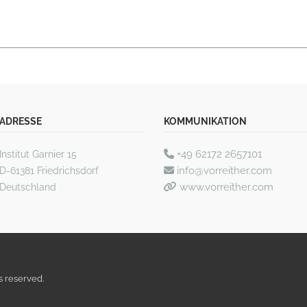
ADRESSE
KOMMUNIKATION
+49 62172 2657101
Institut Garnier 15
info@vorreither.com
D-61381 Friedrichsdorf
www.vorreither.com
Deutschland
s reserved.