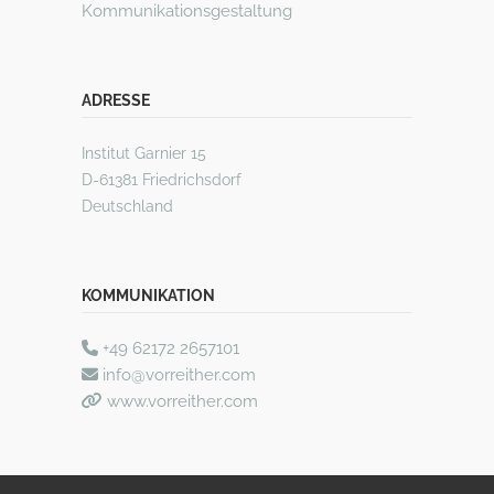
Kommunikationsgestaltung
ADRESSE
Institut Garnier 15
D-61381 Friedrichsdorf
Deutschland
KOMMUNIKATION
+49 62172 2657101
info@vorreither.com
www.vorreither.com